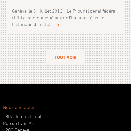
Genève, le 31 juillet 2012 - Le Tribunal pénal fédéral
(TPF) a communiqué aujourd’hui une décision
historique dans l’aff...
TOUT VOIR
Nous contacter
TRIAL International
Rue de Lyon 95
1203 Geneva