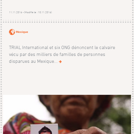
11.11.2016 - (Modifié le : 10.11.2016)
Mexique
TRIAL International et six ONG dénoncent le calvaire
vécu par des milliers de familles de personnes
disparues au Mexique...