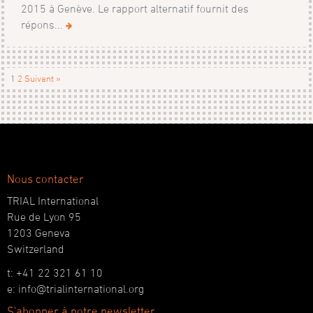
2015 à Genève. Le rapport alternatif fournit des
répons...
1
2
Suivant »
Nous contacter
TRIAL International
Rue de Lyon 95
1203 Geneva
Switzerland
t: +41 22 321 61 10
e: info@trialinternational.org
S'abonner à notre newsletter