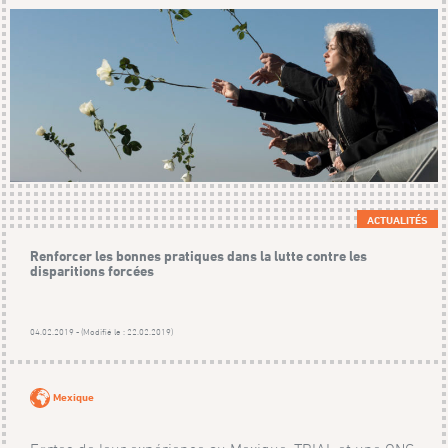
ACTUALITÉS
Renforcer les bonnes pratiques dans la lutte contre les
disparitions forcées
04.02.2019 - (Modifié le : 22.02.2019)
Mexique