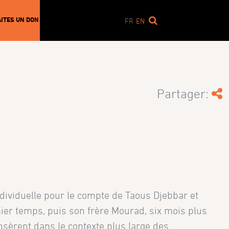
AITES UN DON
FR
EN
Partager:
ividuelle pour le compte de Taous Djebbar et
ier temps, puis son frère Mourad, six mois plus
nsèrent dans le contexte plus large des