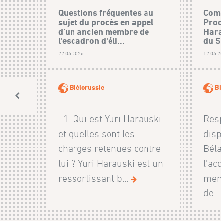
Questions fréquentes au
Comm
sujet du procès en appel
Proc
d’un ancien membre de
Hara
l'escadron d'éli...
du 
22.06.2026
12.06.
Biélorussie
Bi
1. Qui est Yuri Harauski
Resp
et quelles sont les
disp
charges retenues contre
Béla
lui ? Yuri Harauski est un
l'ac
ressortissant b...
mem
de..