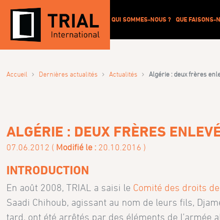
QUI SOMMES-NOUS ?
QUE FAISONS-N
›
›
›
Accueil
Dernières actualités
Actualités
Algérie : deux frères en
ALGÉRIE : DEUX FRÈRES ENLEV
07.06.2012 (
Modifié le :
20.10.2016 )
INTRODUCTION
En août 2008, TRIAL a saisi le
Comité des droits d
Saadi Chihoub, agissant au nom de leurs fils, Dja
tard, ont été arrêtés par des éléments de l’armée a