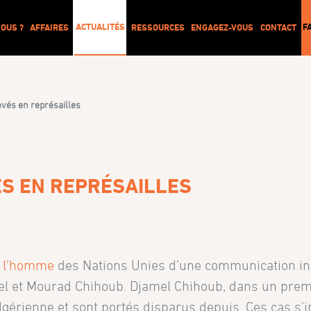
ACTUALITÉS
F
OUS ?
AFFAIRES
RESSOURCES
ENGAGEZ-VOUS
CONTACT
levés en représailles
ÉS EN REPRÉSAILLES
e l’homme
des Nations Unies d’une communication ind
mel et Mourad Chihoub. Djamel Chihoub, dans un prem
lgérienne et sont portés disparus depuis. Ces cas s’i