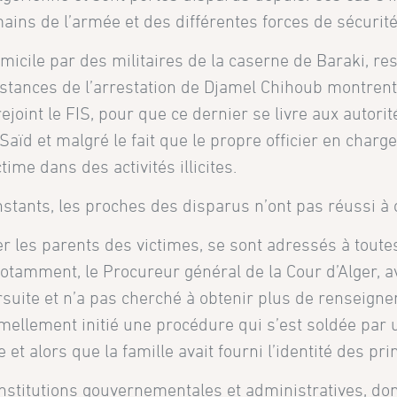
mains de l’armée et des différentes forces de sécurit
micile par des militaires de la caserne de Baraki, r
tances de l’arrestation de Djamel Chihoub montrent 
rejoint le FIS, pour que ce dernier se livre aux auto
aïd et malgré le fait que le propre officier en char
ime dans des activités illicites.
nstants, les proches des disparus n’ont pas réussi à 
r les parents des victimes, se sont adressés à toute
 Notamment, le Procureur général de la Cour d’Alger, 
rsuite et n’a pas cherché à obtenir plus de renseign
ormellement initié une procédure qui s’est soldée par u
 alors que la famille avait fourni l’identité des pr
nstitutions gouvernementales et administratives, don