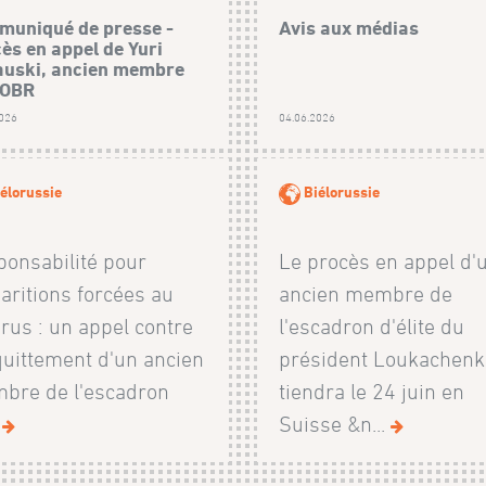
uniqué de presse -
Avis aux médias
ès en appel de Yuri
uski, ancien membre
SOBR
2026
04.06.2026
élorussie
Biélorussie
onsabilité pour
Le procès en appel d'
aritions forcées au
ancien membre de
rus : un appel contre
l'escadron d'élite du
quittement d'un ancien
président Loukachenk
bre de l'escadron
tiendra le 24 juin en
.
Suisse &n...