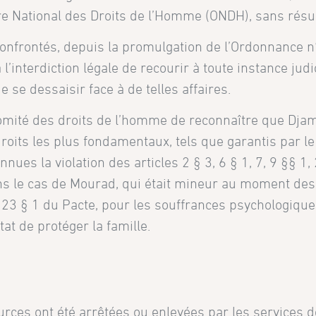
oire National des Droits de l’Homme (ONDH), sans résul
confrontés, depuis la promulgation de l’Ordonnance 
à l’interdiction légale de recourir à toute instance ju
e se dessaisir face à de telles affaires.
ité des droits de l’homme de reconnaître que Djame
droits les plus fondamentaux, tels que garantis par l
ues la violation des articles 2 § 3, 6 § 1, 7, 9 §§ 1, 
ns le cas de Mourad, qui était mineur au moment des 
t 23 § 1 du Pacte, pour les souffrances psychologique
at de protéger la famille.
rces ont été arrêtées ou enlevées par les services d