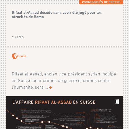
COMMUNIQUÉS DE PRESSE
Rifaat al-Assad décède sans avoir été jugé pour les
atrocités de Hama
22.01.2026
Syrie
Rifaat al-Assad, ancien vice-président syrien inculpé
en Suisse pour crimes de guerre et crimes contre
l’humanité, serai...