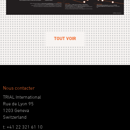
TOUT VOIR
Nous contacter
TRIAL International
Rue de Lyon 95
1203 Geneva
Switzerland
t: +41 22 321 61 10