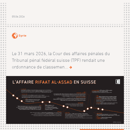
05.06.2026
Syrie
Le 31 mars 2026, la Cour des affaires pénales du
Tribunal pénal fédéral suisse (TPF) rendait une
ordonnance de classemen...