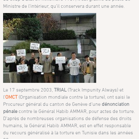
Ministre de l’intérieur, qu’il conservera durant une année.
Le 17 septembre 2003,
TRIAL
(Track Impunity Always) et
l’
OMCT
(Organisation mondiale contre la torture), ont saisi le
Procureur général du canton de Genève d’une
dénonciation
pénale
contre le Général Habib AMMAR, pour actes de torture.
D’après de nombreuses organisations de défense des droits
humains, le Général Habib AMMAR, est en effet responsable
du recours généralisé à la torture en Tunisie dans les années