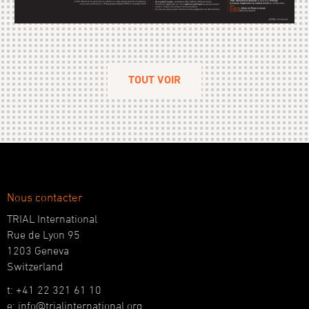
TOUT VOIR
Nous contacter
TRIAL International
Rue de Lyon 95
1203 Geneva
Switzerland
t: +41 22 321 61 10
e: info@trialinternational.org