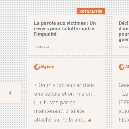
ACTUALITÉS
La parole aux victimes : Un
Déci
revers pour la lutte contre
d’im
l'impunité
pour
guer
13.05.2026
12.12.
Algérie
Al
« On m'a fait entrer dans
Genè
une cellule et on m'a dit : "
- Le
(…), tu vas parler
(TP
maintenant". J 'ai été
aujo
attaché sur le branc...
hist