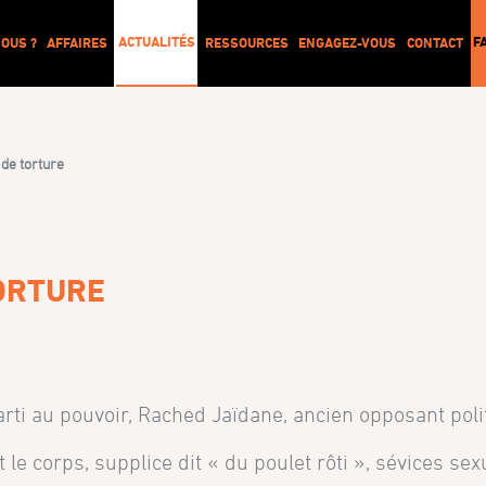
ACTUALITÉS
F
OUS ?
AFFAIRES
RESSOURCES
ENGAGEZ-VOUS
CONTACT
de torture
TORTURE
arti au pouvoir, Rached Jaïdane, ancien opposant poli
e corps, supplice dit « du poulet rôti », sévices sexu