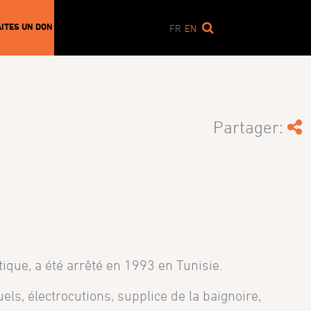
AITES UN DON
FR
EN
Partager:
tique, a été arrêté en 1993 en Tunisie.
els, électrocutions, supplice de la baignoire,