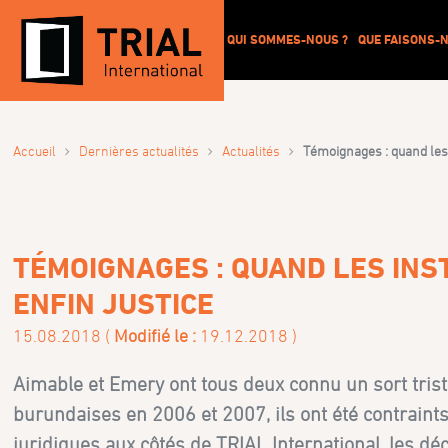
QUI SOMMES-NOUS ?
QUE FAISONS-N
›
›
›
Accueil
Dernières actualités
Actualités
Témoignages : quand les 
TÉMOIGNAGES : QUAND LES IN
ENFIN JUSTICE
15.08.2018 (
Modifié le :
19.12.2018 )
Aimable et Emery ont tous deux connu un sort triste
burundaises en 2006 et 2007, ils ont été contraints
juridiques aux côtés de TRIAL International, les dé