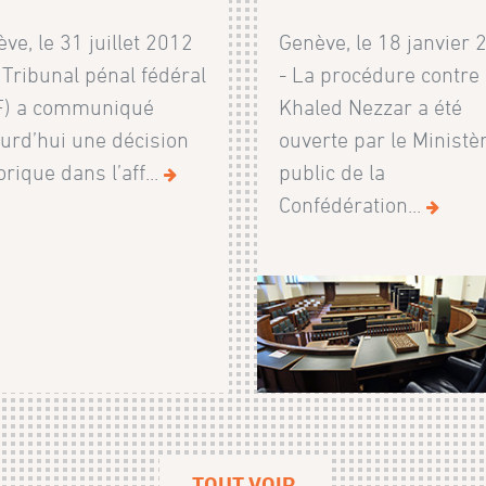
ve, le 31 juillet 2012
Genève, le 18 janvier 
 Tribunal pénal fédéral
- La procédure contre
F) a communiqué
Khaled Nezzar a été
urd’hui une décision
ouverte par le Ministè
orique dans l’aff...
public de la
Confédération...
TOUT VOIR