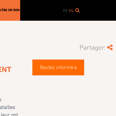
AITES UN DON
FR
EN
Partager:
Restez informé·e
ENT
s
atailles
 leur ont