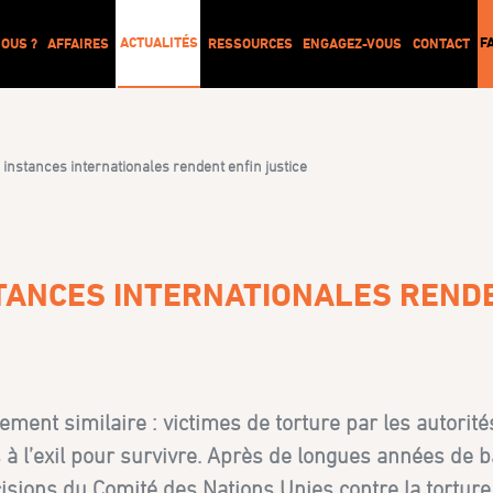
ACTUALITÉS
F
OUS ?
AFFAIRES
RESSOURCES
ENGAGEZ-VOUS
CONTACT
instances internationales rendent enfin justice
STANCES INTERNATIONALES REND
ment similaire : victimes de torture par les autorité
 à l’exil pour survivre. Après de longues années de b
cisions du Comité des Nations Unies contre la torture