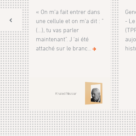
« On m'a fait entrer dans
Genè
une cellule et on m'a dit : "
- Le
(…), tu vas parler
(TP
maintenant". J 'ai été
aujo
attaché sur le branc...
hist