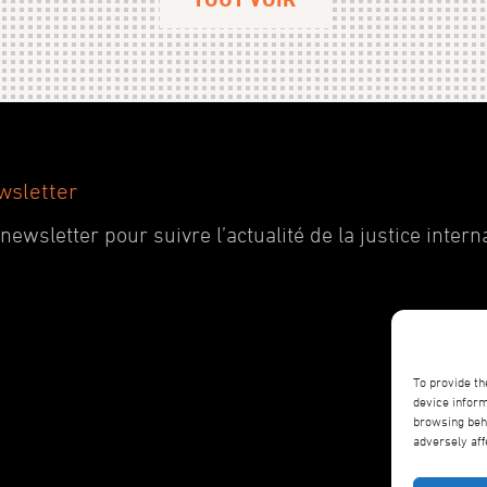
wsletter
wsletter pour suivre l’actualité de la justice interna
To provide th
device inform
browsing beha
adversely aff