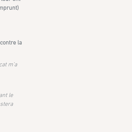
emprunt)
contre la
ocat m’a
ant le
estera