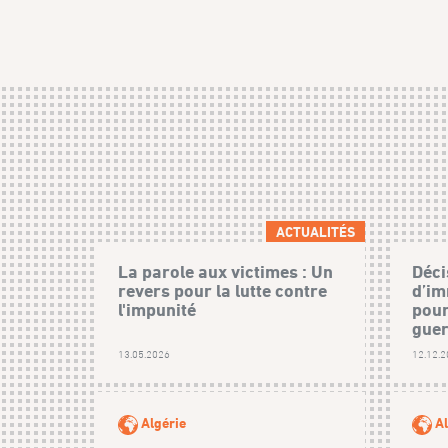
ACTUALITÉS
La parole aux victimes : Un
Déci
revers pour la lutte contre
d’im
l'impunité
pour
guer
13.05.2026
12.12.
Algérie
Al