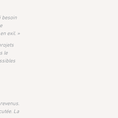
i besoin
te
en exil. »
projets
s le
ssibles
 revenus.
cutée. La