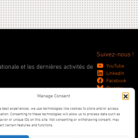
Suivez-nous !
YouTube
tionale et les dernières activités de
LinkedIn
Facebook
Bluesky
Manage Consent
e best experiences, we use technologies like cookies to store and/or access
ation. Consenting to these technologies will allow us to process data such as
vior or unique IDs on this site. Not consenting or withdrawing consent, may
ect certain features and functions.