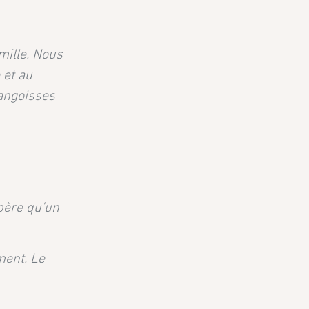
mille. Nous
 et au
angoisses
spère qu’un
ment. Le