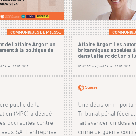
COMMUNIQUÉS DE PRESSE
COMMUNIQU
t de l'affaire Argor: un
Affaire Argor: Les autor
ment à la politique de
britanniques appelées à
e
dans l'affaire de l'or pill
ifié le : 12.07.2017)
05.02.2014 - (Modifié le : 12.07.2017)
Suisse
ère public de la
Une décision importan
ation (MPC) a décidé
Tribunal pénal fédéral
les poursuites contre
fait avancer un dossie
raeus SA. L’entreprise
crime de guerre contre