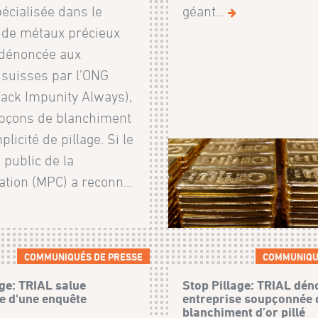
écialisée dans le
géant...
e de métaux précieux
é dénoncée aux
 suisses par l’ONG
rack Impunity Always),
pçons de blanchiment
licité de pillage. Si le
 public de la
tion (MPC) a reconn...
COMMUNIQUÉS DE PRESSE
COMMUNIQU
age: TRIAL salue
Stop Pillage: TRIAL dén
re d'une enquête
entreprise soupçonnée 
blanchiment d’or pillé