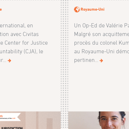
e
Royaume-Uni
ernational, en
Un Op-Ed de Valérie P
tion avec Civitas
Malgré son acquitteme
e Center for Justice
procès du colonel Ku
ntability (CJA), le
au Royaume-Uni démo
r...
pertinen...