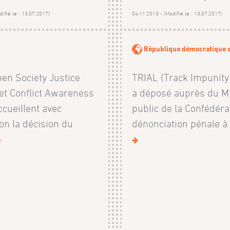
ifié le : 13.07.2017)
04.11.2013 - (Modifié le : 13.07.2017)
République démocratique 
en Society Justice
TRIAL (Track Impunity
e et Conflict Awareness
a déposé auprès du Mi
ccueillent avec
public de la Confédéra
ion la décision du
dénonciation pénale à l