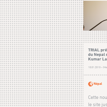
TRIAL pré
du Nepal s
Kumar L
10.01.2013 - (Mod
Népal
Cette nou
le site j