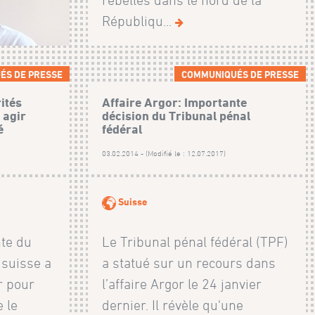
rebelles dans le nord de la
Républiqu...
ÉS DE PRESSE
COMMUNIQUÉS DE PRESSE
ités
Affaire Argor: Importante
 agir
décision du Tribunal pénal
é
fédéral
03.02.2014 - (Modifié le : 12.07.2017)
Suisse
te du
Le Tribunal pénal fédéral (TPF)
 suisse a
a statué sur un recours dans
r pour
l’affaire Argor le 24 janvier
 le
dernier. Il révèle qu'une