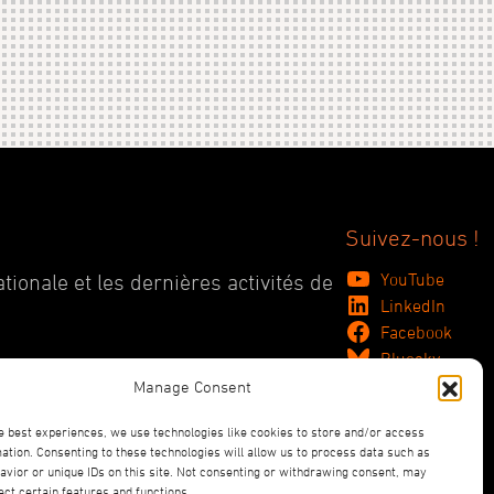
Suivez-nous !
YouTube
tionale et les dernières activités de
LinkedIn
Facebook
Bluesky
Manage Consent
e best experiences, we use technologies like cookies to store and/or access
ation. Consenting to these technologies will allow us to process data such as
vior or unique IDs on this site. Not consenting or withdrawing consent, may
ect certain features and functions.