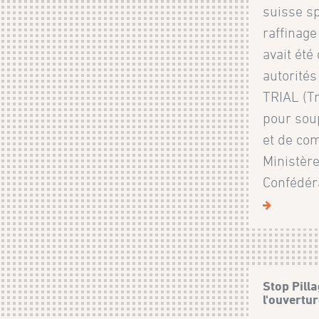
suisse sp
raffinag
avait ét
autorités
TRIAL (T
pour sou
et de comp
Ministère
Confédéra
Stop Pill
l'ouvertu