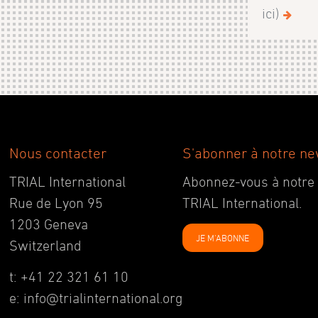
ici)
Nous contacter
S'abonner à notre ne
TRIAL International
Abonnez-vous à notre ne
Rue de Lyon 95
TRIAL International.
1203 Geneva
JE M'ABONNE
Switzerland
t: +41 22 321 61 10
e: info@trialinternational.org