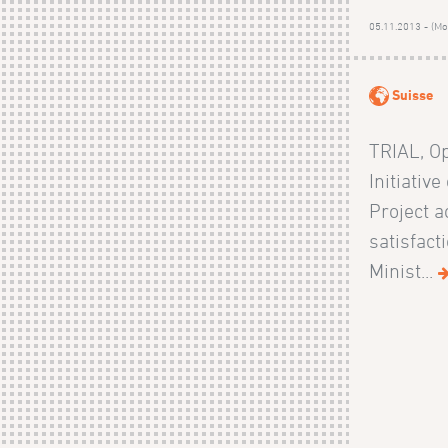
05.11.2013 - (Mod
Suisse
TRIAL, Op
Initiativ
Project a
satisfact
Minist...