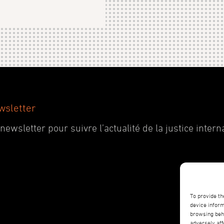
wsletter
wsletter pour suivre l’actualité de la justice interna
To provide th
device inform
browsing beha
adversely aff