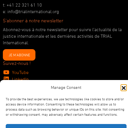
t: +41 22 321 61 10
e: info@trialinternational.org
S'abonner à notre newsletter
Abonnez-vous à notre newsletter pour suivre l’actualité de la
justice internationale et les dernières activités de TRIAL
International.
JE M'ABONNE
Suivez-nous !
YouTube
LinkedIn
Facebook
Manage Consent
Bluesky
To provide the best experiences, we use technologies like cookies to store and/or
access device information. Consenting to these technologies will allow us to
process data such as browsing behavior or unique IDs on this site. Not consenting
or withdrawing consent, may adversely affect certain features and functions.
©2026
TRIAL International
Politique de confidentialité
Statuts