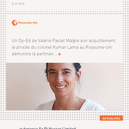
31.01.2019
Royaume-Uni
Un Op-Ed de Valérie Paulet Malgré son acquittement,
le procès du colonel Kumar Lama au Royaume-Uni
démontre la pertinen...
ACTUALITÉS
Argor-heraeus Sa Et Hussar Limited