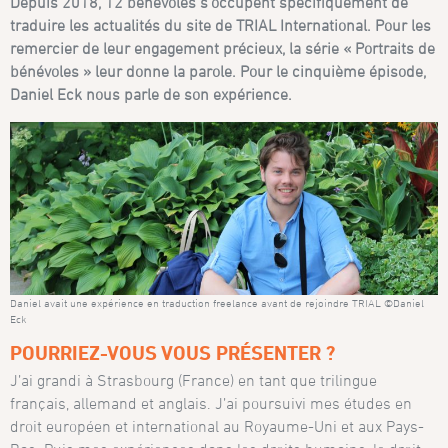
Depuis 2018, 12 bénévoles s’occupent spécifiquement de
traduire les actualités du site de TRIAL International. Pour les
remercier de leur engagement précieux, la série « Portraits de
bénévoles » leur donne la parole. Pour le cinquième épisode,
Daniel Eck nous parle de son expérience.
Daniel avait une expérience en traduction freelance avant de rejoindre TRIAL ©Daniel
Eck
POURRIEZ-VOUS VOUS PRÉSENTER ?
J’ai grandi à Strasbourg (France) en tant que trilingue
français, allemand et anglais. J’ai poursuivi mes études en
droit européen et international au Royaume-Uni et aux Pays-