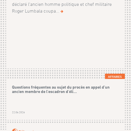
déclaré l'ancien homme politique et chef militaire
Roger Lumbala coupa...
AFFAIRES
Questions fréquentes au sujet du procès en appel d’un
ancien membre de l'escadron d'éli...
22.06.2026