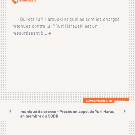
Biélorussie
1. Qui est Yuri Harauski et quelles sont les charges
retenues contre lui ? Yuri Harauski est un
ressortissant b...
COMMUNIQUÉS DE PRESSE
Communiqué de presse - Procès en appel de Yuri Harauski,
ancien membre du SOBR