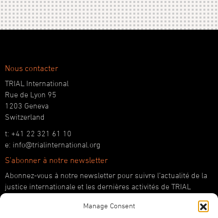
Nous contacter
TRIAL International
Rue de Lyon 95
1203 Geneva
Switzerland
t: +41 22 321 61 10
e: info@trialinternational.org
S'abonner à notre newsletter
Abonnez-vous à notre newsletter pour suivre l’actualité de la
justice internationale et les dernières activités de TRIAL
International.
Manage Consent