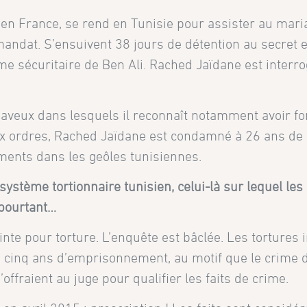
en France, se rend en Tunisie pour assister au maria
 mandat. S’ensuivent 38 jours de détention au secret e
me sécuritaire de Ben Ali. Rached Jaïdane est inter
des aveux dans lesquels il reconnaît notamment avoir f
ux ordres, Rached Jaïdane est condamné à 26 ans de p
ments dans les geôles tunisiennes.
ystème tortionnaire tunisien, celui-là sur lequel l
 pourtant…
nte pour torture. L’enquête est bâclée. Les tortures i
cinq ans d’emprisonnement, au motif que le crime de
offraient au juge pour qualifier les faits de crime.