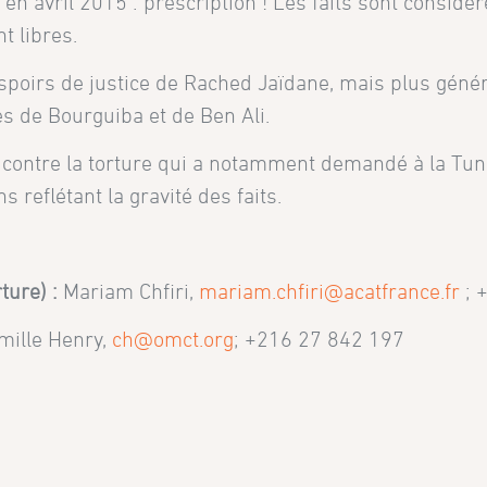
en avril 2015 : prescription ! Les faits sont consid
t libres.
 espoirs de justice de Rached Jaïdane, mais plus gén
es de Bourguiba et de Ben Ali.
ontre la torture qui a notamment demandé à la Tunis
 reflétant la gravité des faits.
rture) :
Mariam Chfiri,
mariam.chfiri@acatfrance.fr
; 
mille Henry,
ch@omct.org
; +216 27 842 197