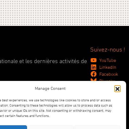
Suivez-nous !
YouTube
tionale et les dernières activités de
LinkedIn
Facebook
Bluesky
Manage Consent
e best experiences, we use technologies like cookies to store and/or access
ation. Consenting to these technologies will allow us to process data such as
vior or unique IDs on this site. Not consenting or withdrawing consent, may
ect certain features and functions.