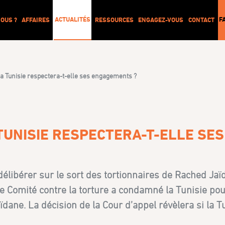
ACTUALITÉS
F
OUS ?
AFFAIRES
RESSOURCES
ENGAGEZ-VOUS
CONTACT
 la Tunisie respectera-t-elle ses engagements ?
 TUNISIE RESPECTERA-T-ELLE SE
élibérer sur le sort des tortionnaires de Rached Jaï
Comité contre la torture a condamné la Tunisie pour 
dane. La décision de la Cour d’appel révèlera si la T