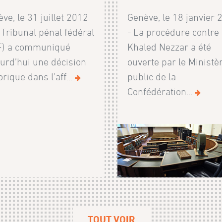
ve, le 31 juillet 2012
Genève, le 18 janvier 
 Tribunal pénal fédéral
- La procédure contre
F) a communiqué
Khaled Nezzar a été
urd’hui une décision
ouverte par le Ministè
orique dans l’aff...
public de la
Confédération...
TOUT VOIR