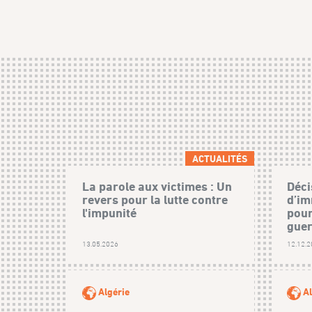
ACTUALITÉS
La parole aux victimes : Un
Déci
revers pour la lutte contre
d’im
l'impunité
pour
guer
13.05.2026
12.12.
Algérie
Al