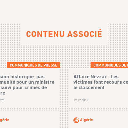
CONTENU ASSOCIÉ
COMMUNIQUÉS DE PRESSE
COMMUNIQUÉS DE 
sion historique: pas
Affaire Nezzar : Les
munité pour un ministre
victimes font recours c
suivi pour crimes de
le classement
re
2025
12.12.2025
gérie
Algérie