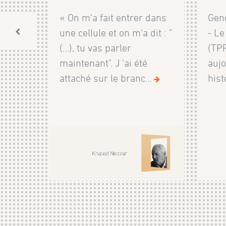
« On m'a fait entrer dans
Genè
une cellule et on m'a dit : "
- Le
(…), tu vas parler
(TP
maintenant". J 'ai été
aujo
attaché sur le branc...
hist