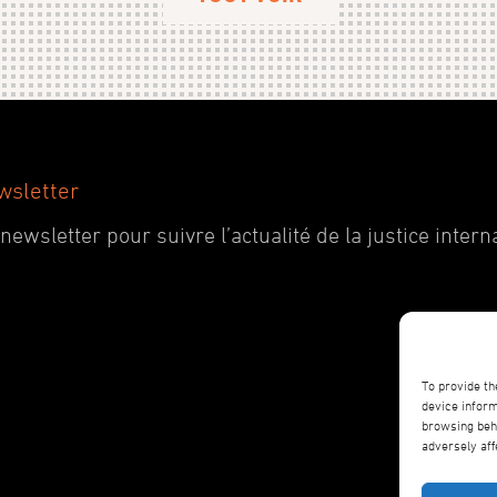
wsletter
wsletter pour suivre l’actualité de la justice interna
To provide th
device inform
browsing beha
adversely aff