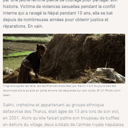
histoire. Victime de violences sexuelles pendant le conflit
interne qui a ravagé le Népal pendant 10 ans, elle se bat
depuis de nombreuses années pour obtenir justice et
réparations. En vain.
Vingt ans après les faits, les souffrances endurées par Sakhi n’ont toujours pas été
reconnues alors qu’elle en porte encore les séquelles sur son corps. © UN Photo/John
Isaac
Sakhi, orpheline et appartenant au groupe ethnique
défavorisé des Tharus, était âgée de 13 ans lors de son viol,
en 2001. Alors qu’elle faisait paître son troupeau de buffles
en dehors du village, deux soldats de l’armée royale népalaise