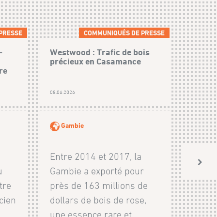
PRESSE
COMMUNIQUÉS DE PRESSE
-
Westwood : Trafic de bois
précieux en Casamance
re
08.06.2026
Gambie
Entre 2014 et 2017, la
u
Gambie a exporté pour
tre
près de 163 millions de
cien
dollars de bois de rose,
n
une essence rare et