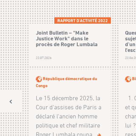
RAPPORT D'ACTIVITÉ 2022
Joint Bulletin – "Make
Ques
Justice Work" dans le
suje
procès de Roger Lumbala
d’un
l'esc
22.07.2026
22.06.
République démocratique du
Bi
Congo
Le 15 décembre 2025, la
1. Q
Cour d'assises de Paris a
et q
déclaré l'ancien homme
char
politique et chef militaire
lui 
Roger Lumbala coupa...
ress