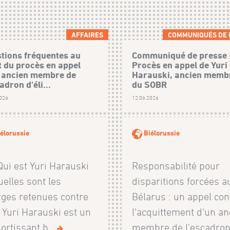
AFFAIRES
COMMUNIQUÉS DE 
tions fréquentes au
Communiqué de presse 
t du procès en appel
Procès en appel de Yuri
 ancien membre de
Harauski, ancien memb
adron d'éli...
du SOBR
2026
12.06.2026
élorussie
Biélorussie
ui est Yuri Harauski
Responsabilité pour
uelles sont les
disparitions forcées a
ges retenues contre
Bélarus : un appel con
? Yuri Harauski est un
l'acquittement d'un an
ortissant b...
membre de l'escadro