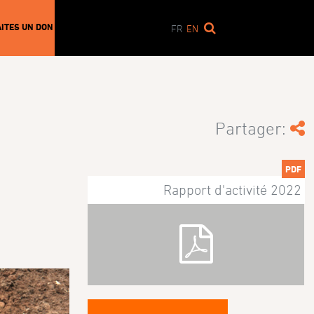
AITES UN DON
FR
EN
Partager:
PDF
Rapport d'activité 2022