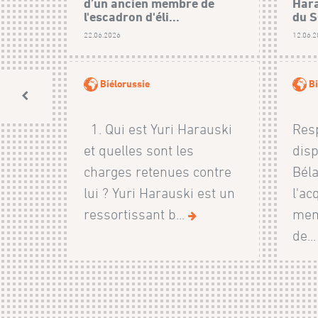
d’un ancien membre de
Hara
l'escadron d'éli...
du 
22.06.2026
12.06.
Biélorussie
Bi
1. Qui est Yuri Harauski
Resp
et quelles sont les
disp
charges retenues contre
Béla
lui ? Yuri Harauski est un
l'ac
ressortissant b...
mem
de..