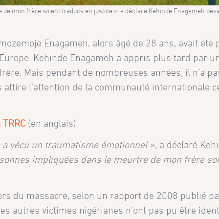
de mon frère soient traduits en justice », a déclaré Kehinde Enagameh dev
Omozemoje Enagameh, alors âgé de 28 ans, avait été 
n Europe. Kehinde Enagameh a appris plus tard par u
 frère. Mais pendant de nombreuses années, il n’a pa
 attire l’attention de la communauté internationale c
la TRRC
(en anglais)
e a vécu un traumatisme émotionnel »
, a déclaré Keh
sonnes impliquées dans le meurtre de mon frère so
ors du massacre, selon un rapport de 2008 publié pa
 autres victimes nigérianes n’ont pas pu être identi