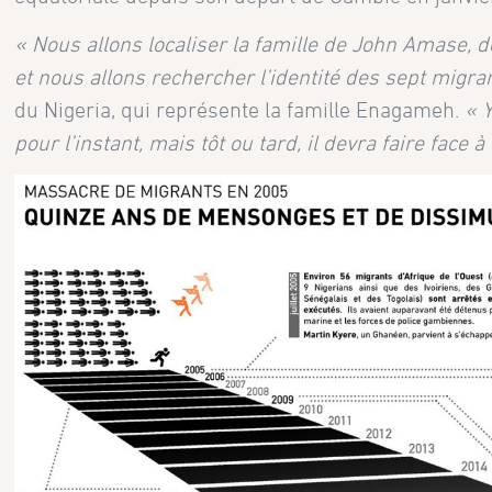
« Nous allons localiser la famille de John Amase, do
et nous allons rechercher l’identité des sept migra
du Nigeria, qui représente la famille Enagameh.
« 
pour l’instant, mais tôt ou tard, il devra faire face à