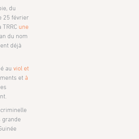
bie, du
e 25 février
la TRRC
une
rian du nom
ent déjà
pé au
viol et
caments et
à
des
nt.
criminelle
s grande
 Guinée