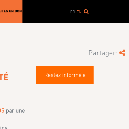
AITES UN DON
FR
EN
Partager:
Restez informé·e
TÉ
05
par une
ins