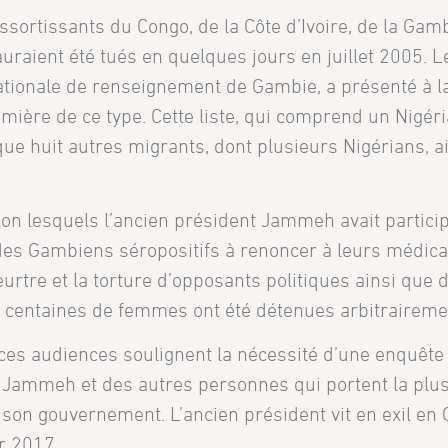
sortissants du Congo, de la Côte d’Ivoire, de la Gam
uraient été tués en quelques jours en juillet 2005. L
 nationale de renseignement de Gambie, a présenté à 
emière de ce type. Cette liste, qui comprend un Nigé
e huit autres migrants, dont plusieurs Nigérians, ai
n lesquels l’ancien président Jammeh avait partici
 des Gambiens séropositifs à renoncer à leurs médi
eurtre et la torture d’opposants politiques ainsi que 
 centaines de femmes ont été détenues arbitraireme
ces audiences soulignent la nécessité d’une enquête 
a Jammeh et des autres personnes qui portent la plu
son gouvernement. L’ancien président vit en exil en
r 2017.