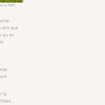
ant la TRRC.
porté
n ami que
s pu en
es
inde
ient
r la
fiées.