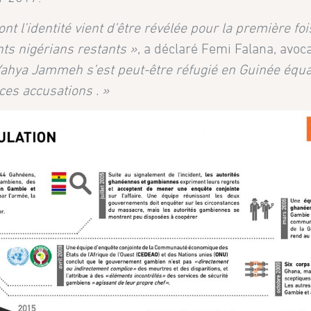
nt l’identité vient d’être révélée pour la première foi
nts nigérians restants »
, a déclaré Femi Falana, avoca
Yahya Jammeh s’est peut-être réfugié en Guinée équa
 ces accusations . »