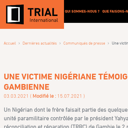
QUI SOMMES-NOUS ?
QUE FAISONS-N
›
›
›
Accueil
Dernières actualités
Communiqués de presse
Une victi
UNE VICTIME NIGÉRIANE TÉMOI
GAMBIENNE
03.03.2021 (
Modifié le :
15.07.2021 )
Un Nigérian dont le frère faisait partie des quelqu
unité paramilitaire contrôlée par le président Ya
réconciliation et réparation (TRRC) de Gambie le 