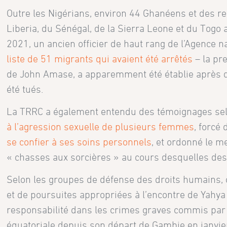
Outre les Nigérians, environ 44 Ghanéens et des res
Liberia, du Sénégal, de la Sierra Leone et du Togo a
2021, un ancien officier de haut rang de l’Agence
liste de 51 migrants qui avaient été arrêtés
– la pr
de John Amase, a apparemment été établie après qu
été tués.
La TRRC a également entendu des témoignages selo
à l’agression sexuelle de plusieurs femmes
, forcé
se confier à ses soins personnels
, et ordonné le m
« chasses aux sorcières » au cours desquelles des
Selon les groupes de défense des droits humains, 
et de poursuites appropriées à l’encontre de Yahy
responsabilité dans les crimes graves commis par 
équatoriale depuis son départ de Gambie en janvie