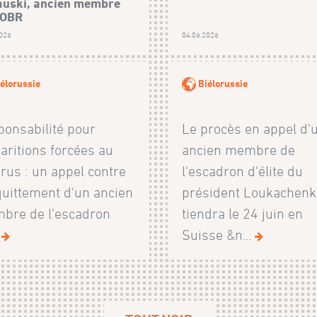
uski, ancien membre
SOBR
2026
04.06.2026
élorussie
Biélorussie
onsabilité pour
Le procès en appel d'
aritions forcées au
ancien membre de
rus : un appel contre
l'escadron d'élite du
quittement d'un ancien
président Loukachenk
bre de l'escadron
tiendra le 24 juin en
.
Suisse &n...