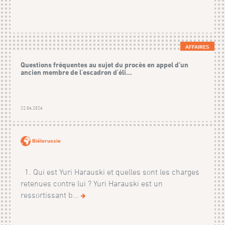
AFFAIRES
Questions fréquentes au sujet du procès en appel d’un
ancien membre de l'escadron d'éli...
22.06.2026
Biélorussie
1. Qui est Yuri Harauski et quelles sont les charges
retenues contre lui ? Yuri Harauski est un
ressortissant b...