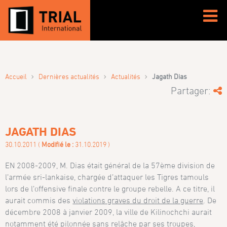
›
›
›
Accueil
Dernières actualités
Actualités
Jagath Dias
Partager:
JAGATH DIAS
30.10.2011 (
Modifié le :
31.10.2019 )
EN 2008-2009, M. Dias était général de la 57ème division de
l’armée sri-lankaise, chargée d’attaquer les Tigres tamouls
lors de l’offensive finale contre le groupe rebelle. A ce titre, il
aurait commis des
violations graves du droit de la guerre
. De
décembre 2008 à janvier 2009, la ville de Kilinochchi aurait
notamment été pilonnée sans relâche par ses troupes,