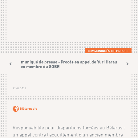
COMMUNIQUÉS DE PRESSE
Communiqué de presse - Procès en appel de Yuri Harauski,
ancien membre du SOBR
12.06.2026
Biélorussie
Responsabilité pour disparitions forcées au Bélarus :
un appel contre l'acquittement d'un ancien membre