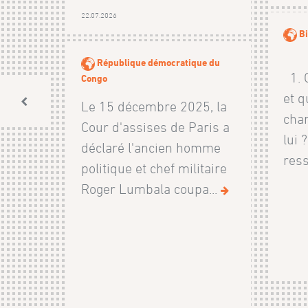
22.07.2026
Bi
République démocratique du
1. Q
Congo
et q
Le 15 décembre 2025, la
char
Cour d'assises de Paris a
lui 
déclaré l'ancien homme
ress
politique et chef militaire
Roger Lumbala coupa...