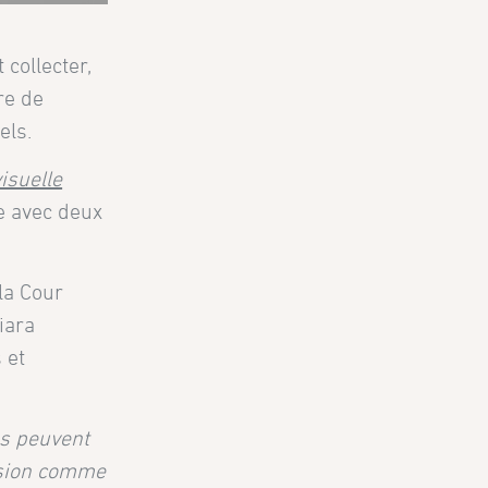
collecter,
re de
els.
isuelle
ée avec deux
la Cour
iara
 et
os peuvent
ssion comme