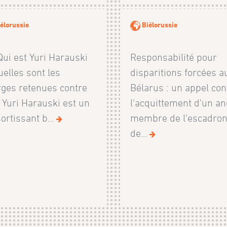
élorussie
Biélorussie
ui est Yuri Harauski
Responsabilité pour
uelles sont les
disparitions forcées a
ges retenues contre
Bélarus : un appel con
? Yuri Harauski est un
l'acquittement d'un an
ortissant b...
membre de l'escadro
de...