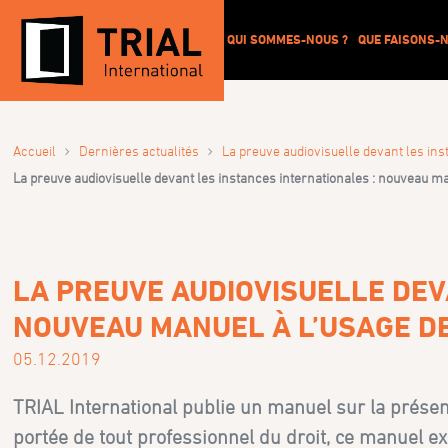
QUI SOMMES-NOUS ?
QUE FAISONS-N
›
›
Accueil
Dernières actualités
La preuve audiovisuelle devant les ins
La preuve audiovisuelle devant les instances internationales : nouveau ma
LA PREUVE AUDIOVISUELLE DEV
NOUVEAU MANUEL À L’USAGE DE
05.12.2019
TRIAL International publie un manuel sur la présen
portée de tout professionnel du droit, ce manuel