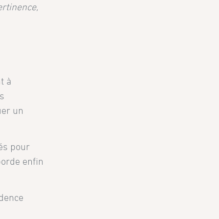
ertinence,
t à
ns
uer un
és pour
borde enfin
udence