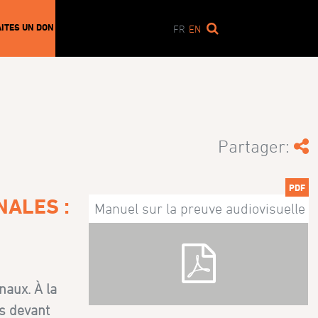
AITES UN DON
FR
EN
Partager:
PDF
NALES :
Manuel sur la preuve audiovisuelle
naux. À la
s devant