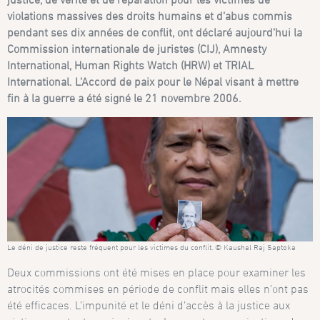
violations massives des droits humains et d’abus commis
pendant ses dix années de conflit, ont déclaré aujourd’hui la
Commission internationale de juristes (CIJ), Amnesty
International, Human Rights Watch (HRW) et TRIAL
International. L’Accord de paix pour le Népal visant à mettre
fin à la guerre a été signé le 21 novembre 2006.
Le déni de justice reste fréquent pour les victimes du conflit. © Kaushal Raj Saptoka
Deux commissions ont été mises en place pour examiner les
atrocités commises en période de conflit mais elles n’ont pas
été efficaces. L’impunité et le déni d’accès à la justice aux