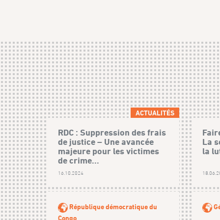
ACTUALITÉS
RDC : Suppression des frais
Fair
de justice – Une avancée
La s
majeure pour les victimes
la l
de crime...
16.10.2024
18.06.
République démocratique du
Gé
Congo