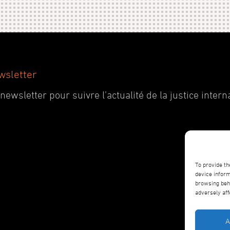
wsletter
wsletter pour suivre l’actualité de la justice interna
To provide th
device inform
browsing beha
adversely aff
A