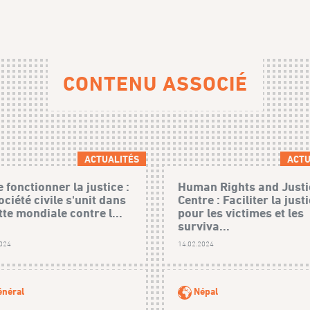
CONTENU ASSOCIÉ
ACTUALITÉS
ACTU
e fonctionner la justice :
Human Rights and Justi
ociété civile s'unit dans
Centre : Faciliter la just
utte mondiale contre l...
pour les victimes et les
surviva...
2024
14.02.2024
néral
Népal