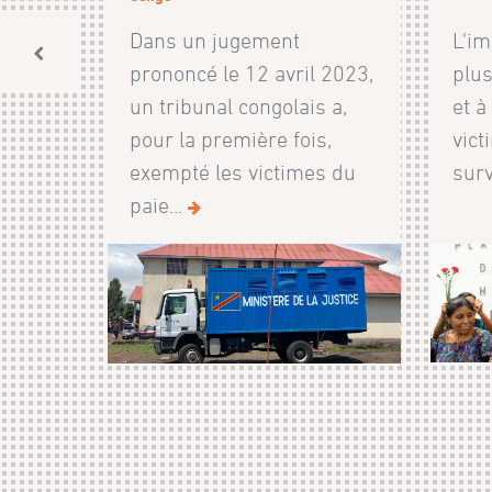
Dans un jugement
L'im
prononcé le 12 avril 2023,
plus
un tribunal congolais a,
et à
pour la première fois,
vict
exempté les victimes du
surv
paie...