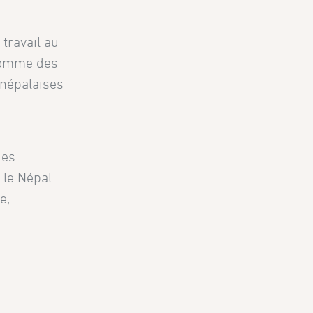
travail au
’homme des
 népalaises
des
 le Népal
e,