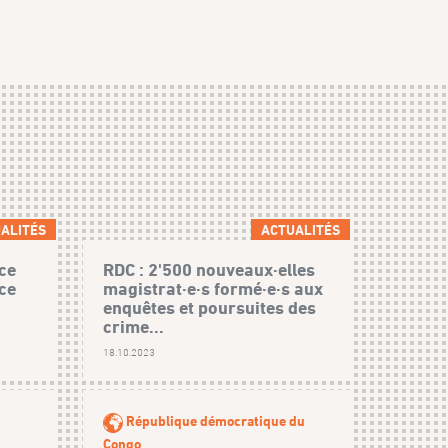
ALITÉS
ACTUALITÉS
ce
RDC : 2'500 nouveaux·elles
ice
magistrat·e·s formé·e·s aux
enquêtes et poursuites des
crime...
18.10.2023
République démocratique du
Congo