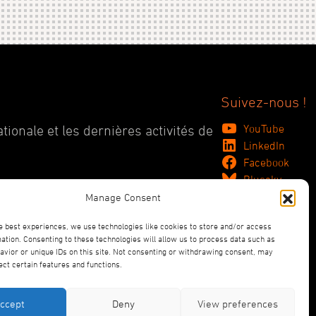
Suivez-nous !
YouTube
tionale et les dernières activités de
LinkedIn
Facebook
Bluesky
Manage Consent
e best experiences, we use technologies like cookies to store and/or access
ation. Consenting to these technologies will allow us to process data such as
vior or unique IDs on this site. Not consenting or withdrawing consent, may
ect certain features and functions.
ccept
Deny
View preferences