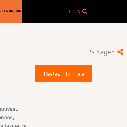
AITES UN DON
FR
EN
Partager:
Restez informé·e
 nouveau
onnes,
e la guerre