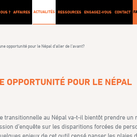
ACTUALITÉS
F
OUS ?
AFFAIRES
RESSOURCES
ENGAGEZ-VOUS
CONTACT
 une opportunité pour le Népal d’aller de l’avant?
NE OPPORTUNITÉ POUR LE NÉPAL
e transitionnelle au Népal va-t-il bientôt prendre un
ission d’enquête sur les disparitions forcées de pers
uelques enjeux de cet outil censé panser les plaies d