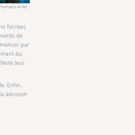
humains et fait
ns forcées
ements de
ommencer par
lement du
festé leur
e. Enfin,
 la décision