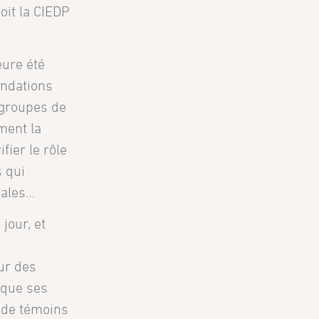
oit la CIEDP
eure été
andations
s groupes de
ment la
fier le rôle
s qui
nales…
jour, et
ur des
 que ses
t de témoins