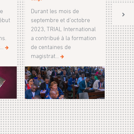
le
Durant les mois de
ébut
septembre et d’octobre
2023, TRIAL International
ns.
a contribué à la formation
..
de centaines de
magistrat...