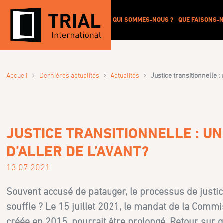
QUI SOMMES-NOUS ?
QUE FAISONS-N
›
›
›
Accueil
Dernières actualités
Actualités
Justice transitionnelle :
JUSTICE TRANSITIONNELLE : U
D’ALLER DE L’AVANT?
13.07.2021
Souvent accusé de patauger, le processus de justic
souffle ? Le 15 juillet 2021, le mandat de la Comm
créée en 2015, pourrait être prolongé. Retour sur q