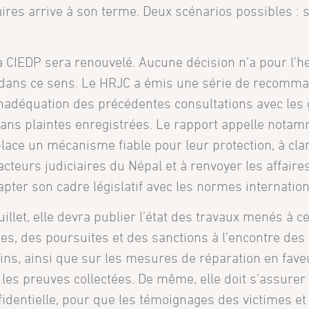
ires arrive à son terme. Deux scénarios possibles : s
a CIEDP sera renouvelé. Aucune décision n’a pour l’h
s dans ce sens. Le HRJC a émis une série de recomm
 l’inadéquation des précédentes consultations avec le
ans plaintes enregistrées. Le rapport appelle notam
ace un mécanisme fiable pour leur protection, à clari
acteurs judiciaires du Népal et à renvoyer les affaire
apter son cadre législatif avec les normes internatio
illet, elle devra publier l’état des travaux menés à ce 
, des poursuites et des sanctions à l’encontre des
ins, ainsi que sur les mesures de réparation en fave
 les preuves collectées. De même, elle doit s’assurer
identielle, pour que les témoignages des victimes e