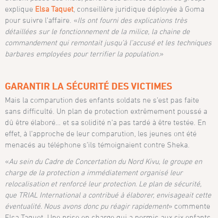
explique
Elsa Taquet
, conseillère juridique déployée à Goma
pour suivre l’affaire. «
Ils ont fourni des explications très
détaillées sur le fonctionnement de la milice, la chaine de
commandement qui remontait jusqu’à l’accusé et les techniques
barbares employées pour terrifier la population.
»
GARANTIR LA SÉCURITÉ DES VICTIMES
Mais la comparution des enfants soldats ne s’est pas faite
sans difficulté. Un plan de protection extrêmement poussé a
dû être élaboré… et sa solidité n’a pas tardé à être testée. En
effet, à l’approche de leur comparution, les jeunes ont été
menacés au téléphone s’ils témoignaient contre Sheka.
«
A
u s
ein du
Cadre de Concertation du Nord Kivu, l
e groupe en
charge de la protection
a
immédiatement organisé leur
relocalisation et renforcé leur protection. Le plan de sécurité,
que TRIAL International a contribué à élaborer, envisageait cette
éventualité. Nous avons donc pu réagir rapidement
» commente
Elsa Taquet. Une prise en charge qui a permis aux six enfants