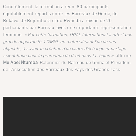
Concrètement, la formation a réuni 80 participants,
équitablement répartis entre les Barreaux de Goma, de
Bukavu, de Bujumbura et du Rwanda à raison de 20
participants par Barreau, avec une importante représentation
féminine.
« Par cette formation, TRIAL International a offert une
grande opportunité à l’ABGL en matérialisant l’un de ses
objectifs, à savoir la création d’un cadre d’échange et partage
scientifique pour la promotion du droit dans la région »
, affirme
Me Abel Ntumba
, Bâtonnier du Barreau de Goma et Président
de l’Association des Barreaux des Pays des Grands Lacs.