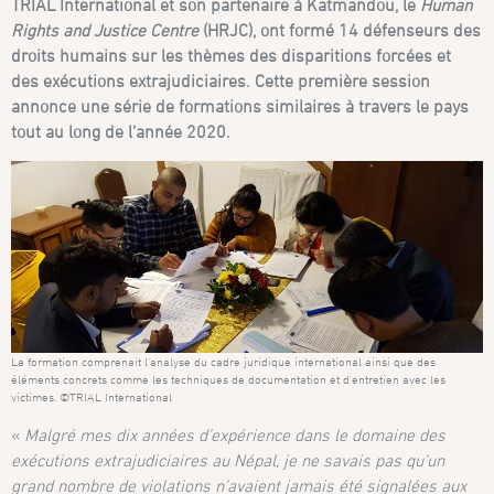
TRIAL International et son partenaire à Katmandou, le
Human
Rights and Justice Centre
(HRJC), ont formé 14 défenseurs des
droits humains sur les thèmes des disparitions forcées et
des exécutions extrajudiciaires. Cette première session
annonce une série de formations similaires à travers le pays
tout au long de l’année 2020.
La formation comprenait l’analyse du cadre juridique international ainsi que des
éléments concrets comme les techniques de documentation et d’entretien avec les
victimes. ©TRIAL International
«
Malgré mes dix années d’expérience dans le domaine des
exécutions extrajudiciaires au Népal, je ne savais pas qu’un
grand nombre de violations n’avaient jamais été signalées aux