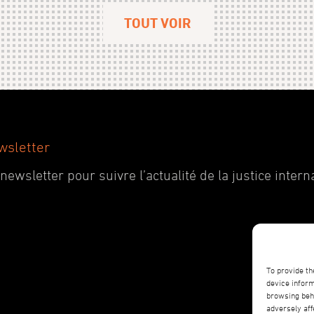
TOUT VOIR
wsletter
wsletter pour suivre l’actualité de la justice interna
To provide th
device inform
browsing beha
adversely aff