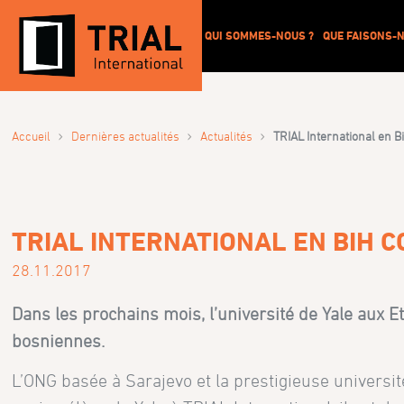
QUI SOMMES-NOUS ?
QUE FAISONS-N
›
›
›
Accueil
Dernières actualités
Actualités
TRIAL International en B
TRIAL INTERNATIONAL EN BIH 
28.11.2017
Dans les prochains mois, l’université de Yale aux E
bosniennes.
L’ONG basée à Sarajevo et la prestigieuse universi