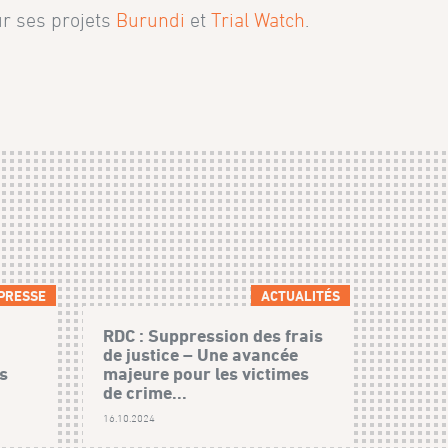
ur ses projets
Burundi
et
Trial Watch
.
PRESSE
ACTUALITÉS
RDC : Suppression des frais
de justice – Une avancée
s
majeure pour les victimes
de crime...
16.10.2024