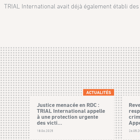
TRIAL International avait déjà également établi de
ACTUALITÉS
Justice menacée en RDC :
Reve
TRIAL International appelle
resp
à une protection urgente
crim
des victi...
Appe
18.06.2025
26.05.