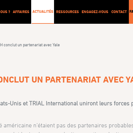
ACTUALITÉS
F
OUS ?
AFFAIRES
RESSOURCES
ENGAGEZ-VOUS
CONTACT
iH conclut un partenariat avec Yale
CONCLUT UN PARTENARIAT AVEC Y
tats-Unis et TRIAL International uniront leurs forces
té américaine n’étaient pas des partenaires probables