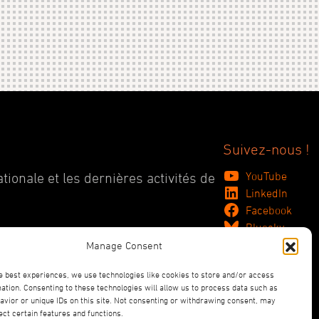
Suivez-nous !
YouTube
tionale et les dernières activités de
LinkedIn
Facebook
Bluesky
Manage Consent
e best experiences, we use technologies like cookies to store and/or access
ation. Consenting to these technologies will allow us to process data such as
vior or unique IDs on this site. Not consenting or withdrawing consent, may
ect certain features and functions.