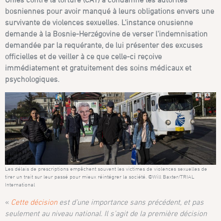
bosniennes pour avoir manqué à leurs obligations envers une
survivante de violences sexuelles. L’instance onusienne
demande à la Bosnie-Herzégovine de verser l’indemnisation
demandée par la requérante, de lui présenter des excuses
officielles et de veiller à ce que celle-ci reçoive
immédiatement et gratuitement des soins médicaux et
psychologiques.
Les délais de prescriptions empêchent souvent les victimes de violences sexuelles de
tirer un trait sur leur passé pour mieux réintégrer la société. ©Will Baxter/TRIAL
International
«
Cette décision
est d’une importance sans précédent, et pas
seulement au niveau national. Il s’agit de la première décision