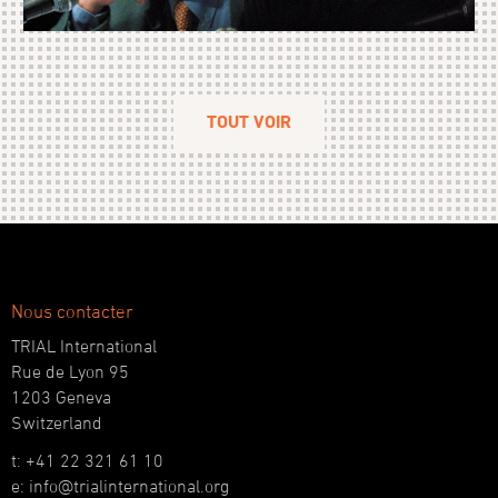
TOUT VOIR
Nous contacter
TRIAL International
Rue de Lyon 95
1203 Geneva
Switzerland
t: +41 22 321 61 10
e: info@trialinternational.org