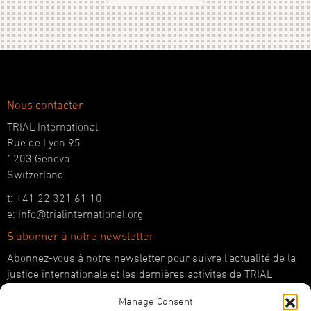
Nous contacter
TRIAL International
Rue de Lyon 95
1203 Geneva
Switzerland
t: +41 22 321 61 10
e: info@trialinternational.org
S'abonner à notre newsletter
Abonnez-vous à notre newsletter pour suivre l’actualité de la
justice internationale et les dernières activités de TRIAL
International.
Manage Consent