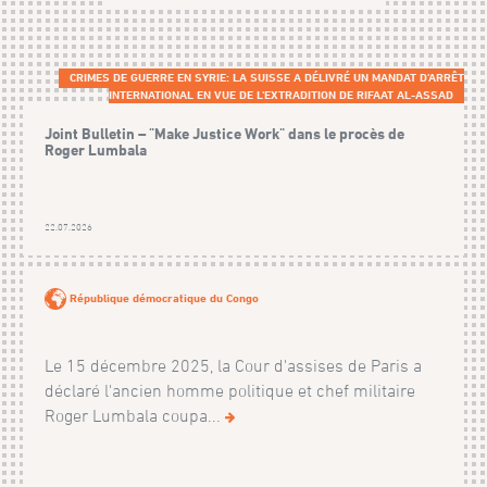
CRIMES DE GUERRE EN SYRIE: LA SUISSE A DÉLIVRÉ UN MANDAT D'ARRÊT
INTERNATIONAL EN VUE DE L'EXTRADITION DE RIFAAT AL-ASSAD
Joint Bulletin – "Make Justice Work" dans le procès de
Roger Lumbala
22.07.2026
République démocratique du Congo
Le 15 décembre 2025, la Cour d'assises de Paris a
déclaré l'ancien homme politique et chef militaire
Roger Lumbala coupa...