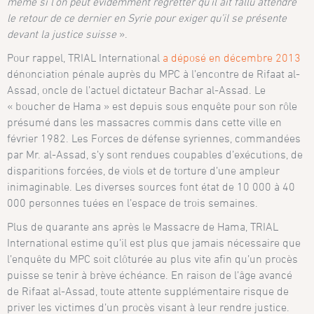
même si l’on peut évidemment regretter qu’il ait fallu attendre
le retour de ce dernier en Syrie pour exiger qu’il se présente
devant la justice suisse
».
Pour rappel, TRIAL International
a déposé en décembre 2013
dénonciation pénale auprès du MPC à l’encontre de Rifaat al-
Assad, oncle de l’actuel dictateur Bachar al-Assad. Le
« boucher de Hama » est depuis sous enquête pour son rôle
présumé dans les massacres commis dans cette ville en
février 1982. Les Forces de défense syriennes, commandées
par Mr. al-Assad, s’y sont rendues coupables d’exécutions, de
disparitions forcées, de viols et de torture d’une ampleur
inimaginable. Les diverses sources font état de 10 000 à 40
000 personnes tuées en l’espace de trois semaines.
Plus de quarante ans après le Massacre de Hama, TRIAL
International estime qu’il est plus que jamais nécessaire que
l’enquête du MPC soit clôturée au plus vite afin qu’un procès
puisse se tenir à brève échéance. En raison de l’âge avancé
de Rifaat al-Assad, toute attente supplémentaire risque de
priver les victimes d’un procès visant à leur rendre justice.