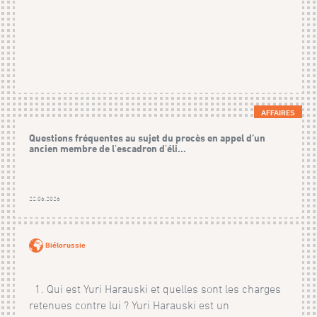
AFFAIRES
Questions fréquentes au sujet du procès en appel d’un
ancien membre de l'escadron d'éli...
22.06.2026
Biélorussie
1. Qui est Yuri Harauski et quelles sont les charges
retenues contre lui ? Yuri Harauski est un