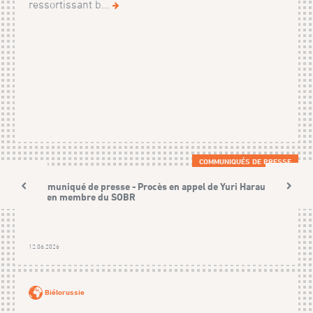
ressortissant b...
COMMUNIQUÉS DE PRESSE
Communiqué de presse - Procès en appel de Yuri Harauski,
ancien membre du SOBR
12.06.2026
Biélorussie