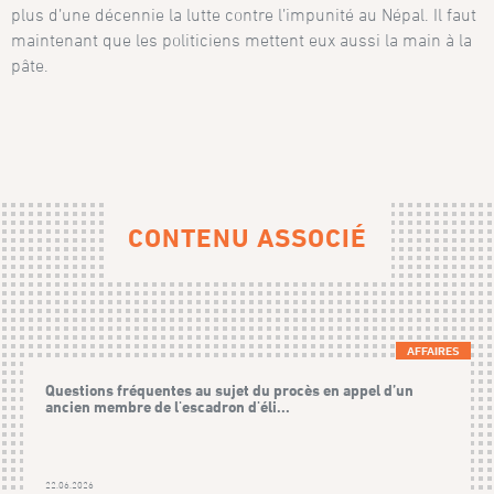
plus d’une décennie la lutte contre l’impunité au Népal. Il faut
maintenant que les politiciens mettent eux aussi la main à la
pâte.
CONTENU ASSOCIÉ
AFFAIRES
Questions fréquentes au sujet du procès en appel d’un
ancien membre de l'escadron d'éli...
22.06.2026