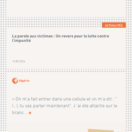
ACTUALITÉS
La parole aux victimes : Un revers pour la lutte contre
l'impunité
13.05.2026
Algérie
« On m'a fait entrer dans une cellule et on m'a dit : "
(…), tu vas parler maintenant". J 'ai été attaché sur le
branc...