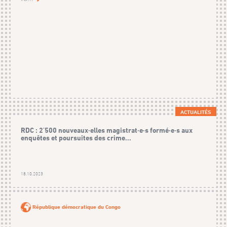
ACTUALITÉS
RDC : 2'500 nouveaux·elles magistrat·e·s formé·e·s aux
enquêtes et poursuites des crime...
18.10.2023
République démocratique du Congo