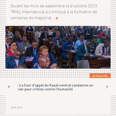
Durant les mois de septembre et d’octobre 2023,
TRIAL International a contribué à la formation de
centaines de magistrat...
ACTUALITÉS
RDC: La Cour d’appel du Kasaï-central condamne un
milicien pour crimes contre l’humanité
18.09.2023