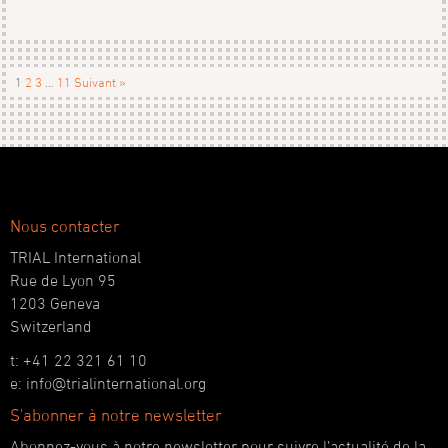
1
2
3
…
11
Suivant »
Nous contacter
TRIAL International
Rue de Lyon 95
1203 Geneva
Switzerland
t: +41 22 321 61 10
e: info@trialinternational.org
S'abonner à notre newsletter
Abonnez-vous à notre newsletter pour suivre l’actualité de la