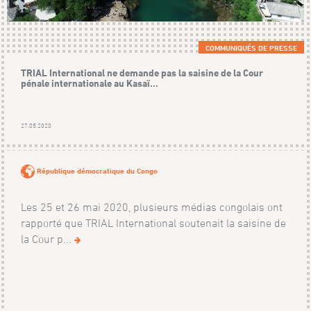
COMMUNIQUÉS DE PRESSE
TRIAL International ne demande pas la saisine de la Cour
pénale internationale au Kasaï...
27.05.2020
République démocratique du Congo
Les 25 et 26 mai 2020, plusieurs médias congolais ont
rapporté que TRIAL International soutenait la saisine de
la Cour p...